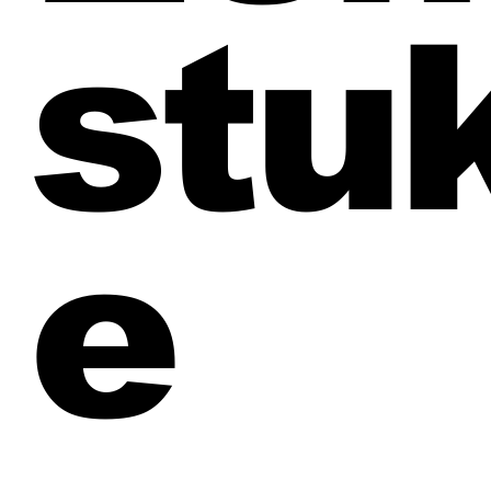
stu
e