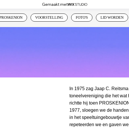
Gemaakt met
PROSKENION
VOORSTELLING
FOTO'S
LID WORDEN
In 1975 zag Jaap C. Reitsma
toneelvereniging die het wa
richtte hij toen PROSKENION 
1977, sloegen we de handen i
in het speeltuingebouwtje van
repeteerden we en gaven we