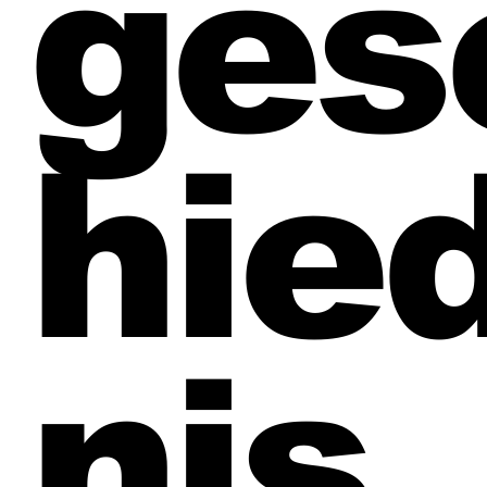
ges
hie
nis