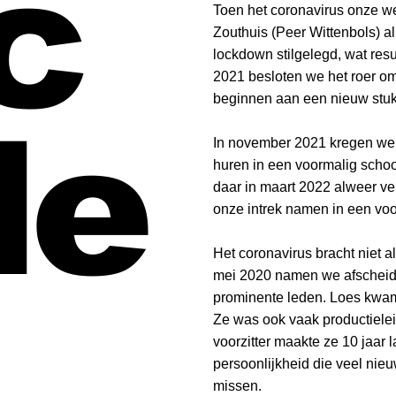
c
Toen het coronavirus onze we
Zouthuis (Peer Wittenbols) al
lockdown stilgelegd, wat resul
2021 besloten we het roer om
beginnen aan een nieuw stuk
de
In november 2021 kregen we
huren in een voormalig sch
daar in maart 2022 alweer v
onze intrek namen in een vo
Het coronavirus bracht niet a
mei 2020 namen we afscheid 
prominente leden. Loes kwam 
Ze was ook vaak productiele
voorzitter maakte ze 10 jaar
persoonlijkheid die veel nie
missen.