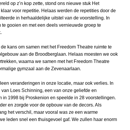
reld op z’n kop zette, stond ons nieuwe stuk Het
 klaar voor repetitie. Helaas werden de repetities door de
teerde in herhaaldelijke uitstel van de voorstelling. In
 te gooien en met een deels vernieuwde groep te
.
 de kans om samen met het Freedom Theatre ruimte te
oolgebouw aan de Broodberglaan. Helaas moesten we ook
ertrekken, waarna we samen met het Freedom Theatre
ormalige gymzaal aan de Zevenaarlaan.
lleen veranderingen in onze locatie, maar ook verlies. In
van Loes Schinning, een van onze geliefde en
in 1998 bij Proskenion en speelde in 28 voorstellingen.
ider en zorgde voor de opbouw van de decors. Als
 lang het verschil, maar vooral was ze een warme
uwe leden snel een thuisgevoel gaf. We zullen haar enorm